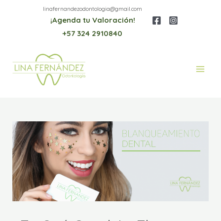
Ir
linafernandezodontologia@gmail.com
¡Agenda tu Valoración!
al
+57 324 2910840
contenido
Main
Men
Post
navigation