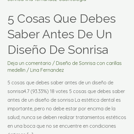
que
5 Cosas Que Debes
debes
saber
Saber Antes De Un
antes
de
Diseño De Sonrisa
un
diseño
Deja un comentario
/
Diseño de Sonrisa con carillas
de
medellin
/
Lina Fernandez
sonrisa
5 cosas que debes saber antes de un diseño de
sonrisa4.7 (93.33%) 18 votes 5 cosas que debes saber
antes de un diseño de sonrisa La estética dental es
importante, pero no debe estar por encima de la
salud; nunca se deben realizar tratamientos estéticos
en una boca que no se encuentre en condiciones