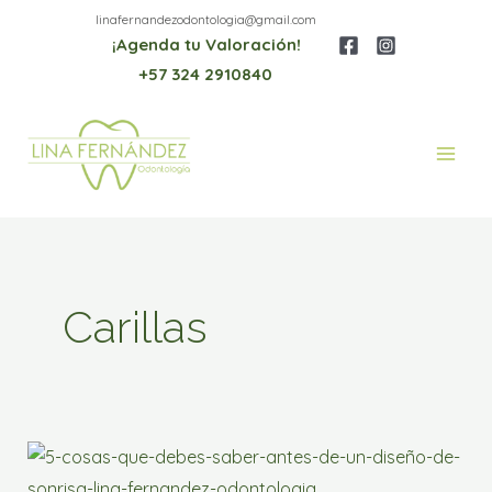
Ir
linafernandezodontologia@gmail.com
¡Agenda tu Valoración!
al
+57 324 2910840
contenido
Main
Men
Carillas
5
cosas